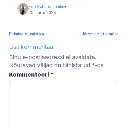
Ede Schank Tamkivi
20 märts 2023
Navigeerimine
Eelmine
ruumistaja
Järgmine
ettemõte
Lisa kommentaar
Sinu e-postiaadressi ei avaldata.
Nõutavad väljad on tähistatud
*
-ga
Kommenteeri
*