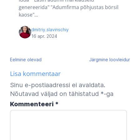
genereerida" "Adumfirma põhjustas börsil
kaose"...
dmitriy.slavinschiy
16 apr. 2024
Navigeerimine
Eelmine
olevad
Järgmine
loovleidur
Lisa kommentaar
Sinu e-postiaadressi ei avaldata.
Nõutavad väljad on tähistatud
*
-ga
Kommenteeri
*