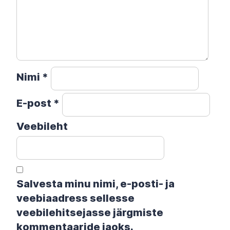
Nimi
*
E-post
*
Veebileht
Salvesta minu nimi, e-posti- ja
veebiaadress sellesse
veebilehitsejasse järgmiste
kommentaaride jaoks.