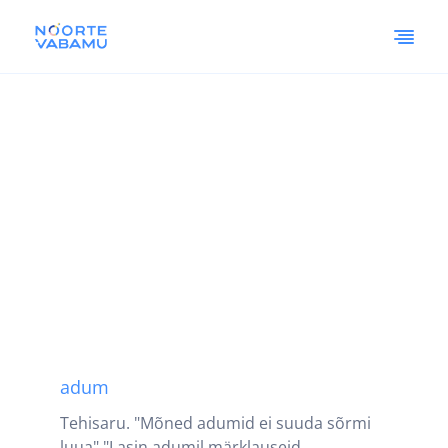
adum
Tehisaru. "Mõned adumid ei suuda sõrmi
luua" "Lasin adumil märklauseid