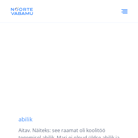
abilik
Aitav. Näiteks: see raamat oli koolitöö
tegemisel abilik. Mari ei olnud üldse abilik ja