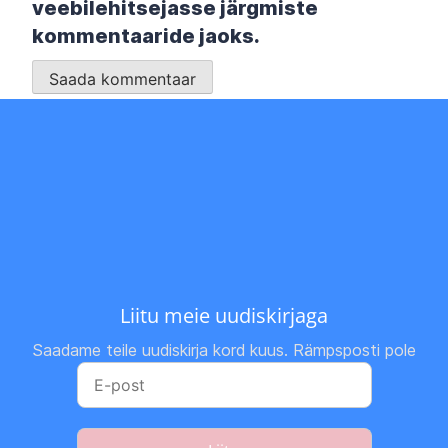
veebilehitsejasse järgmiste
kommentaaride jaoks.
Liitu meie uudiskirjaga
Saadame teile uudiskirja kord kuus. Rämpsposti pole