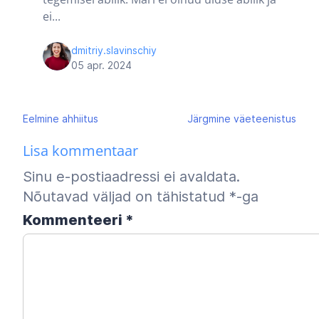
ei...
dmitriy.slavinschiy
05 apr. 2024
Navigeerimine
Eelmine
ahhiitus
Järgmine
väeteenistus
Lisa kommentaar
Sinu e-postiaadressi ei avaldata.
Nõutavad väljad on tähistatud
*
-ga
Kommenteeri
*