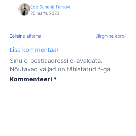
Ede Schank Tamkivi
20 märts 2023
Navigeerimine
Eelmine
äätama
Järgmine
abroll
Lisa kommentaar
Sinu e-postiaadressi ei avaldata.
Nõutavad väljad on tähistatud
*
-ga
Kommenteeri
*