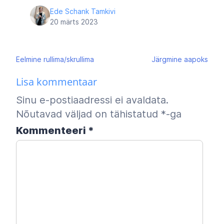
Ede Schank Tamkivi
20 märts 2023
Navigeerimine
Eelmine
rullima/skrullima
Järgmine
aapoks
Lisa kommentaar
Sinu e-postiaadressi ei avaldata.
Nõutavad väljad on tähistatud
*
-ga
Kommenteeri
*