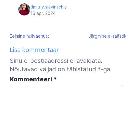
dmitriy.slavinschiy
16 apr. 2024
Navigeerimine
Eelmine
nullväehütt
Järgmine
a-säästik
Lisa kommentaar
Sinu e-postiaadressi ei avaldata.
Nõutavad väljad on tähistatud
*
-ga
Kommenteeri
*