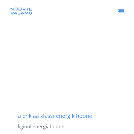
a ehk aa klassi energik hoone
liginullenergiahoone