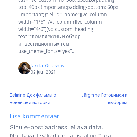
top: 40px !important;padding-bottom: 60px
!important;}" el_id="home"][vc_column
width="1/6"][/vc_column][vc_column
width="4/6"][vc_custom_heading
text="Комплексный обзор
инвестиционных тем"
use_theme_fonts="yes"...
Nikolai Ostashov
02 juuli 2021
Navigeerimine
Eelmine
Док фильмы о
Järgmine
Готовимся к
новейшей истории
выборам
Lisa kommentaar
Sinu e-postiaadressi ei avaldata.
Nõutavad väljad on tähistatud
*
-ga