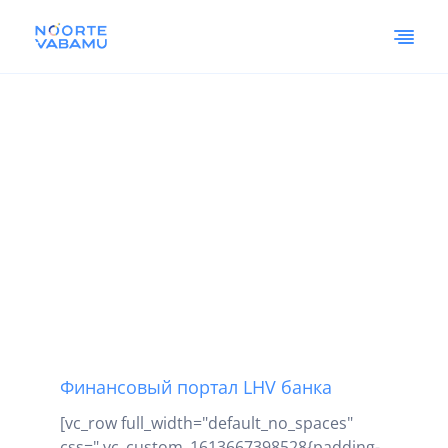
Финансовый портал LHV банка
[vc_row full_width="default_no_spaces"
css=".vc_custom_1613667398528{padding-