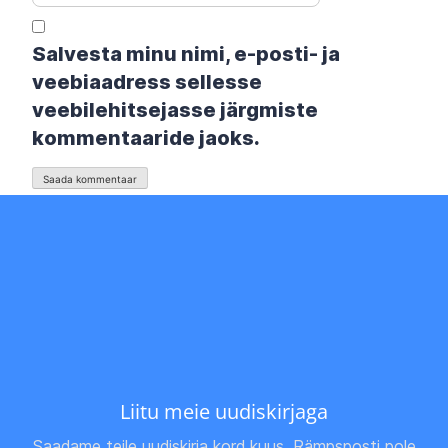
Salvesta minu nimi, e-posti- ja
veebiaadress sellesse
veebilehitsejasse järgmiste
kommentaaride jaoks.
Liitu meie uudiskirjaga
Saadame teile uudiskirja kord kuus. Rämpsposti pole