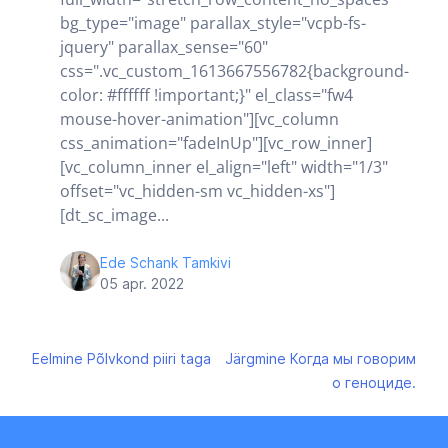
bg_type="image" parallax_style="vcpb-fs-
jquery" parallax_sense="60"
css=".vc_custom_1613667556782{background-
color: #ffffff !important;}" el_class="fw4
mouse-hover-animation"][vc_column
css_animation="fadeInUp"][vc_row_inner]
[vc_column_inner el_align="left" width="1/3"
offset="vc_hidden-sm vc_hidden-xs"]
[dt_sc_image...
Ede Schank Tamkivi
05 apr. 2022
Navigeerimine
Eelmine
Põlvkond piiri taga
Järgmine
Когда мы говорим
о геноциде.