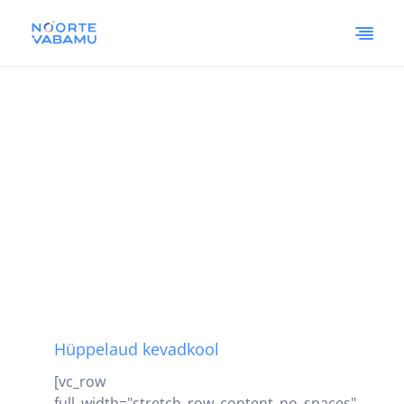
Hüppelaud kevadkool
[vc_row
full_width="stretch_row_content_no_spaces"