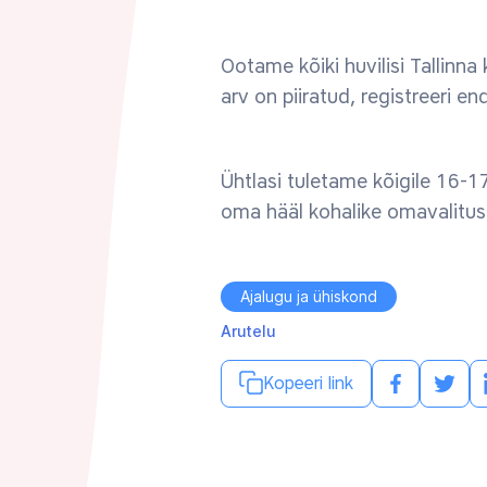
Ootame kõiki huvilisi Tallinn
arv on piiratud, registreeri en
Ühtlasi tuletame kõigile 16-1
oma hääl kohalike omavalitus
Ajalugu ja ühiskond
Arutelu
Kopeeri link