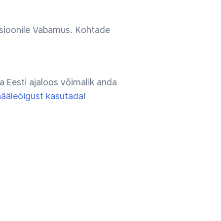
atsioonile Vabamus. Kohtade
a Eesti ajaloos võimalik anda
ääleõigust kasutada
!