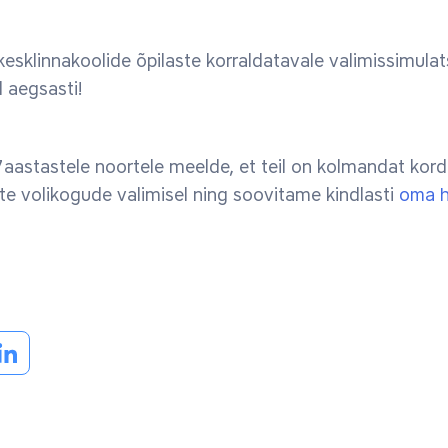
a kesklinnakoolide õpilaste korraldatavale valimissimul
d aegsasti!
7aastastele noortele meelde, et teil on kolmandat kord
te volikogude valimisel ning soovitame kindlasti
oma h