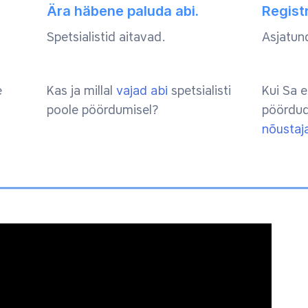
Ära häbene paluda abi.
Regist
Spetsialistid aitavad.
Asjatund
e
Kas ja millal
vajad abi
spetsialisti
Kui Sa 
poole pöördumisel?
pöördud
nõustaj