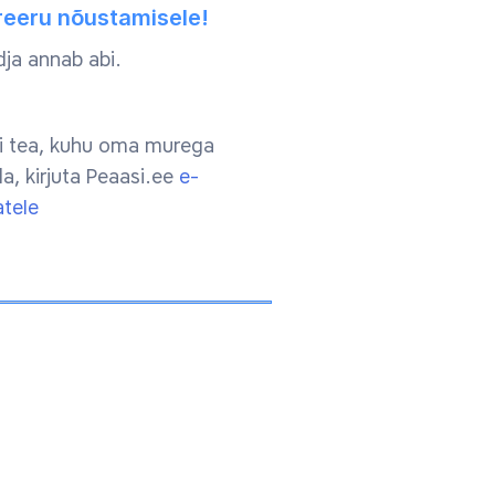
reeru nõustamisele!
ja annab abi.
ei tea, kuhu oma murega
a, kirjuta Peaasi.ee
e-
atele