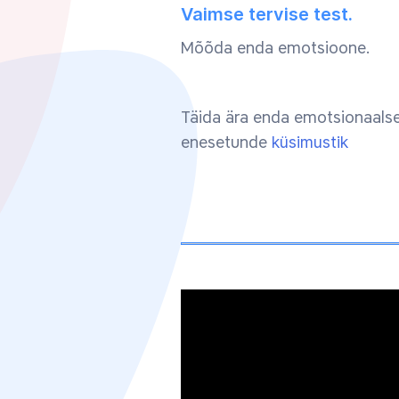
Vaimse tervise test.
Mõõda enda emotsioone.
Täida ära enda emotsionaals
enesetunde
küsimustik