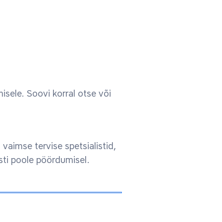
sele. Soovi korral otse või
aimse tervise spetsialistid,
sti poole pöördumisel.