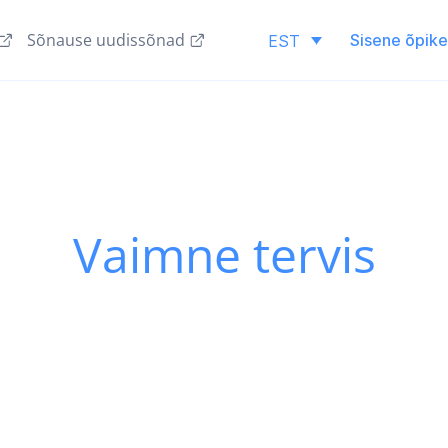
Sõnause uudissõnad
Sisene õpik
EST
Vaimne tervis