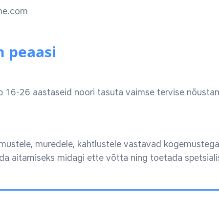
ime.com
n peaasi
 16-26 aastaseid noori tasuta vaimse tervise nõustami
mustele, muredele, kahtlustele vastavad kogemustega v
da aitamiseks midagi ette võtta ning toetada spetsiali