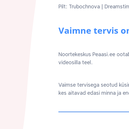
Pilt: Trubochnova | Dreamst
Vaimne tervis o
Noortekeskus Peaasi.ee ootab
videosilla teel.
Vaimse tervisega seotud küsi
kes aitavad edasi minna ja en