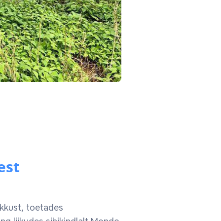
est
ikkust, toetades