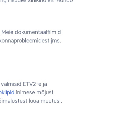
g liikudes sihikindlalt Mondo
i. Meie dokumentaalfilmid
skkonnaprobleemidest jms.
valmisid ETV2-e ja
klipid
inimese mõjust
õimalustest luua muutusi.