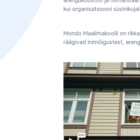
arengukoostöö ja humanitaara
kui organisatsiooni süsinikuj
Mondo Maailmakoolil on rikkal
räägivad inimõigustest, areng