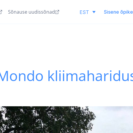
Sõnause uudissõnad
Sisene õpik
EST
Mondo kliimaharidu