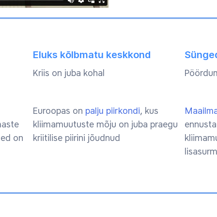
Eluks kõlbmatu keskkond
Sünged
Kriis on juba kohal
Pöördum
Euroopas on
palju piirkondi
, kus
Maailma
maste
kliimamuutuste mõju on juba praegu
ennusta
sed on
kriitilise piirini jõudnud
kliimam
lisasur