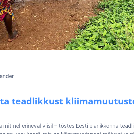
ander
ta teadlikkust kliimamuutust
itmel erineval viisil – tõstes Eesti elanikkonna teadl