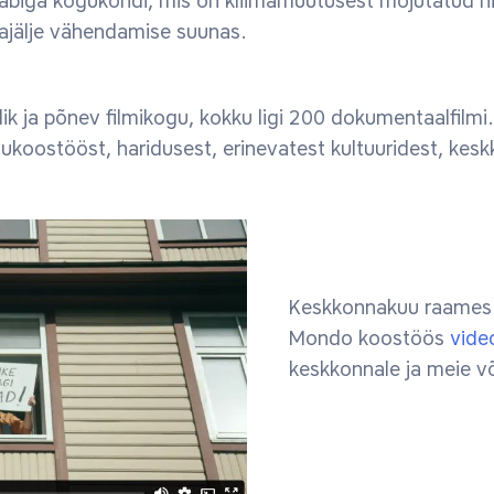
biga kogukondi, mis on kliimamuutusest mõjutatud nin
alajälje vähendamise suunas.
ik ja põnev filmikogu, kokku ligi 200 dokumentaalfilm
ukoostööst, haridusest, erinevatest kultuuridest, ke
Keskkonnakuu raames 
Mondo koostöös
video
keskkonnale ja meie v