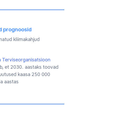
 prognoosid
atud kliimakahjud
 Terviseorganisatsioon
b, et 2030. aastaks toovad
uutused kaasa 250 000
ma aastas