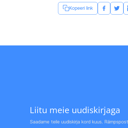
Kopeeri link
Liitu meie uudiskirjaga
Saadame teile uudiskirja kord kuus. Rämpspost