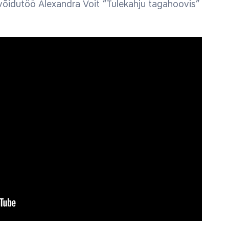
õidutöö Alexandra Voit “Tulekahju tagahoovis”