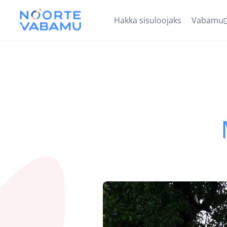
Hakka sisuloojaks
Vabamu