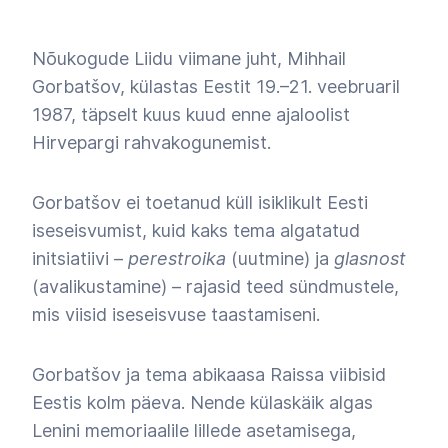
Nõukogude Liidu viimane juht, Mihhail
Gorbatšov, külastas Eestit 19.–21. veebruaril
1987, täpselt kuus kuud enne ajaloolist
Hirvepargi rahvakogunemist.
Gorbatšov ei toetanud küll isiklikult Eesti
iseseisvumist, kuid kaks tema algatatud
initsiatiivi
–
perestroika
(uutmine) ja
glasnost
(avalikustamine)
–
rajasid teed sündmustele,
mis viisid iseseisvuse taastamiseni.
Gorbatšov ja tema abikaasa Raissa viibisid
Eestis kolm päeva. Nende külaskäik algas
Lenini memoriaalile lillede asetamisega,