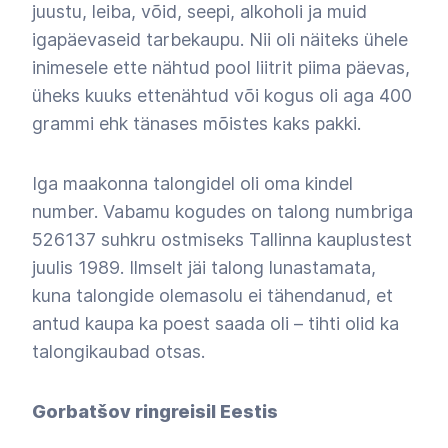
juustu, leiba, võid, seepi, alkoholi ja muid
igapäevaseid tarbekaupu. Nii oli näiteks ühele
inimesele ette nähtud pool liitrit piima päevas,
üheks kuuks ettenähtud või kogus oli aga 400
grammi ehk tänases mõistes kaks pakki.
Iga maakonna talongidel oli oma kindel
number. Vabamu kogudes on talong numbriga
526137 suhkru ostmiseks Tallinna kauplustest
juulis 1989. Ilmselt jäi talong lunastamata,
kuna talongide olemasolu ei tähendanud, et
antud kaupa ka poest saada oli
–
tihti olid ka
talongikaubad otsas.
Gorbatšov ringreisil Eestis