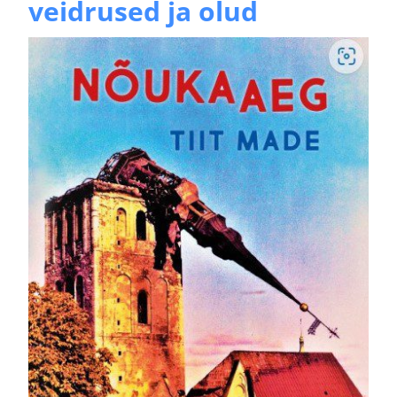
veidrused ja olud