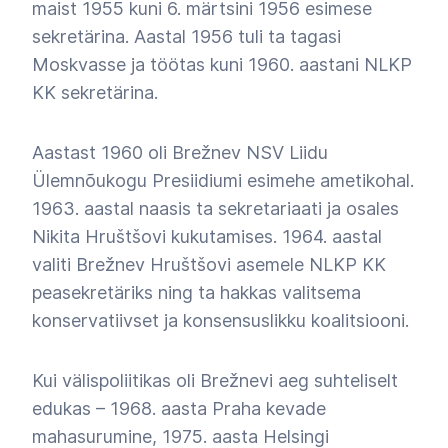
maist 1955 kuni 6. märtsini 1956 esimese
sekretärina. Aastal 1956 tuli ta tagasi
Moskvasse ja töötas kuni 1960. aastani NLKP
KK sekretärina.
Aastast 1960 oli Brežnev NSV Liidu
Ülemnõukogu Presiidiumi esimehe ametikohal.
1963. aastal naasis ta sekretariaati ja osales
Nikita Hruštšovi kukutamises. 1964. aastal
valiti Brežnev Hruštšovi asemele NLKP KK
peasekretäriks ning ta hakkas valitsema
konservatiivset ja konsensuslikku koalitsiooni.
Kui välispoliitikas oli Brežnevi aeg suhteliselt
edukas
–
1968. aasta Praha kevade
mahasurumine, 1975. aasta Helsingi