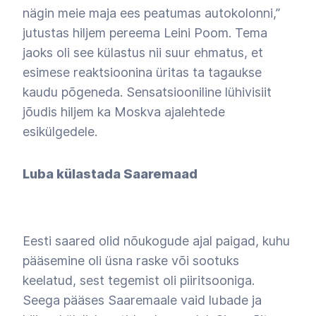
nägin meie maja ees peatumas autokolonni,”
jutustas hiljem pereema Leini Poom. Tema
jaoks oli see külastus nii suur ehmatus, et
esimese reaktsioonina üritas ta tagaukse
kaudu põgeneda. Sensatsiooniline lühivisiit
jõudis hiljem ka Moskva ajalehtede
esikülgedele.
Luba külastada Saaremaad
Eesti saared olid nõukogude ajal paigad, kuhu
pääsemine oli üsna raske või sootuks
keelatud, sest tegemist oli piiritsooniga.
Seega pääses Saaremaale vaid lubade ja