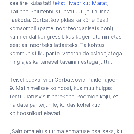
seejärel külastati
tekstiilivabrikut Marat
,
Tallinna Polütehnilist Instituuti ja Tallinna
raekoda. Gorbatšov pidas ka kõne Eesti
komsomoli (partei noorteorganisatsiooni)
kümnendal kongressil, kus kogemata nimetas
eestlasi noorteks lätlasteks. Ta kohtus
kommunistliku partei veteranide esindajatega
ning ajas ka tänaval tavainimestega juttu.
Teisel päeval viidi Gorbatšovid Paide rajooni
9. Mai nimelisse kolhoosi, kus muu hulgas
tehti üllatusvisiit perekond Poomide koju, et
näidata parteijuhile, kuidas kohalikud
kolhoosnikud elavad.
„
Sain oma elu suurima ehmatuse osaliseks, kui