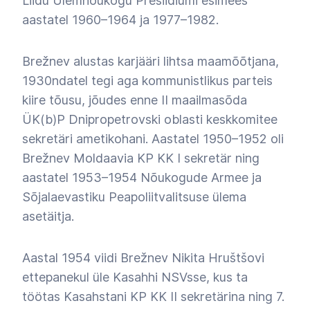
Liidu Ülemnõukogu Presiidiumi esimees
aastatel 1960–1964 ja 1977–1982.
Brežnev alustas karjääri lihtsa maamõõtjana,
1930ndatel tegi aga kommunistlikus parteis
kiire tõusu, jõudes enne II maailmasõda
ÜK(b)P Dnipropetrovski oblasti keskkomitee
sekretäri ametikohani. Aastatel 1950–1952 oli
Brežnev Moldaavia KP KK I sekretär ning
aastatel 1953–1954 Nõukogude Armee ja
Sõjalaevastiku Peapoliitvalitsuse ülema
asetäitja.
Aastal 1954 viidi Brežnev Nikita Hruštšovi
ettepanekul üle Kasahhi NSVsse, kus ta
töötas Kasahstani KP KK II sekretärina ning 7.