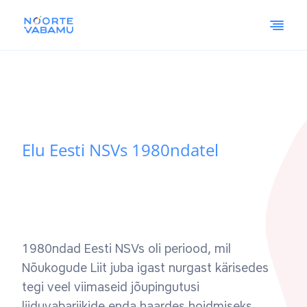
Elu Eesti NSVs 1980ndatel
1980ndad Eesti NSVs oli periood, mil
Nõukogude Liit juba igast nurgast kärisedes
tegi veel viimaseid jõupingutusi
liiduvabariikide enda haardes hoidmiseks.