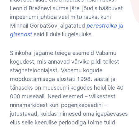
Leonid
Brežnevi
surma järel jõudis hääbuvat
impeeriumi juhtida veel mitu rauka, kuni
Mihhail Gorbatšov
i algatatud
perestroika
ja
glasnost
said liidule luigelauluks.
Siinkohal jagame teiega esemeid Vabamu
kogudest, mis annavad värvika pildi tollest
stagnatsiooniajast. Vabamu kogude
moodustamisega alustati 1998. aastal ja
tänaseks on muuseumi kogudes hoiul üle 40
000 museaali. Need esemed – väikestest
rinnamärkidest kuni põgenikepaadini –
jutustavad, kuidas inimesed oma igapäevases
elus selle keerulise perioodiga toime tulid.