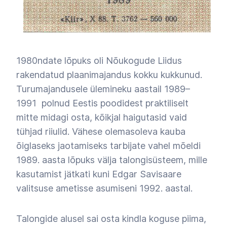
1980ndate lõpuks oli Nõukogude Liidus
rakendatud plaanimajandus kokku kukkunud.
Turumajandusele ülemineku aastail 1989
–
1991 polnud Eestis poodidest praktiliselt
mitte midagi osta, kõikjal haigutasid vaid
tühjad riiulid. Vähese olemasoleva kauba
õiglaseks jaotamiseks tarbijate vahel mõeldi
1989. aasta lõpuks välja talongisüsteem, mille
kasutamist jätkati kuni Edgar Savisaare
valitsuse ametisse asumiseni 1992. aastal.
Talongide alusel sai osta kindla koguse piima,