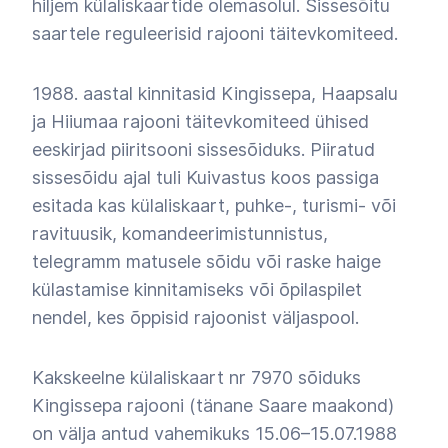
hiljem külaliskaartide olemasolul. Sissesõitu
saartele reguleerisid rajooni täitevkomiteed.
1988.
aastal kinnitasid Kingissepa, Haapsalu
ja Hiiumaa rajooni täitevkomiteed
ühised
eeskirjad piiritsooni sissesõiduks. Piiratud
sissesõidu ajal tuli Kuivastus koos passiga
esitada kas külaliskaart, puhke-, turismi- või
ravituusik, komandeerimistunnistus,
telegramm matusele sõidu või raske haige
külastamise kinnitamiseks või õpilaspilet
nendel, kes õppisid rajoonist väljaspool.
Kakskeelne külaliskaart nr 7970 sõiduks
Kingissepa rajooni (tänane Saare maakond)
on välja antud vahemikuks 15.06
–
15.07.1988