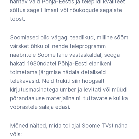
nähtav vaid Põhja-Eestis ja telepildi kvaliteet
sõltus sageli ilmast või nõukogude segajate
tööst.
Soomlased olid vägagi teadlikud, milline sõõm
värsket õhku oli nende teleprogramm
naabritele Soome lahe vastaskaldal, seega
hakati 1980ndatel Põhja-Eesti elanikeni
toimetama järgmise nädala detailseid
telekavasid. Neid trükiti siin hoogsalt
kirjutusmasinatega ümber ja levitati või müüdi
põrandaaluse materjalina nii tuttavatele kui ka
võõrastele salaja edasi.
Mõned näited, mida tol ajal Soome TVst näha
võis: