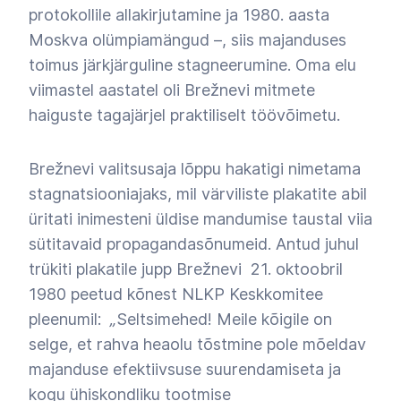
protokollile allakirjutamine ja 1980. aasta
Moskva olümpiamängud
–
, siis majanduses
toimus järkjärguline stagneerumine. Oma elu
viimastel aastatel oli Brežnevi mitmete
haiguste tagajärjel praktiliselt töövõimetu.
Brežnevi valitsusaja lõppu hakatigi nimetama
stagnatsiooniajaks, mil värviliste plakatite abil
üritati inimesteni üldise mandumise taustal viia
sütitavaid propagandasõnumeid. Antud juhul
trükiti plakatile jupp Brežnevi 21. oktoobril
1980 peetud kõnest NLKP Keskkomitee
pleenumil:
„
Seltsimehed! Meile kõigile on
selge, et rahva heaolu tõstmine pole mõeldav
majanduse efektiivsuse suurendamiseta ja
kogu ühiskondliku tootmise