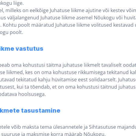
kogu liige.
l, milleks on eelkõige Juhatuse liikme ajutine või kestev võ
hus väljalangenud Juhatuse liikme asemel Nõukogu või huvit
. Kohtu poolt määratud Juhatuse liikme volitused kestavad 
gu poolt.
iikme vastutus
 peab oma kohustusi täitma juhatuse liikmelt tavaliselt ooda
se liikmed, kes on oma kohustuse rikkumisega tekitanud ka
utavad tekitatud kahju hüvitamise eest solidaarselt. Juhatus
utusest, kui ta tõendab, et on oma kohustusi täitnud juhatu
 oodatava hoolsusega.
iikmete tasustamine
metele võib maksta tema ülesannetele ja Sihtasutuse majandu
su suuruse ja maksmise korra määrab Nõukogu.