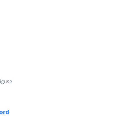
õiguse
ord