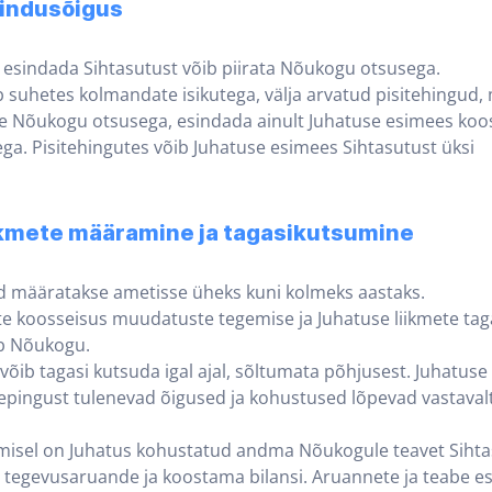
sindusõigus
t esindada Sihtasutust võib piirata Nõukogu otsusega.
b suhetes kolmandate isikutega, välja arvatud pisitehingud, 
e Nõukogu otsusega, esindada ainult Juhatuse esimees koo
ga. Pisitehingutes võib Juhatuse esimees Sihtasutust üksi
ikmete määramine ja tagasikutsumine
ed määratakse ametisse üheks kuni kolmeks aastaks.
ete koosseisus muudatuste tegemise ja Juhatuse liikmete tag
b Nõukogu.
 võib tagasi kutsuda igal ajal, sõltumata põhjusest. Juhatuse
lepingust tulenevad õigused ja kohustused lõpevad vastaval
isel on Juhatus kohustatud andma Nõukogule teavet Sihta
 tegevusaruande ja koostama bilansi. Aruannete ja teabe e