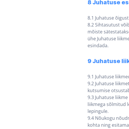
8 Juhatuse e
8.1 Juhatuse õigus
8.2 Sihtasutust või
mõiste sätestataks
ühe Juhatuse liikme
esindada.
9 Juhatuse li
9.1 Juhatuse liikm
9.2 Juhatuse liikm
kutsumise otsusta
9.3 Juhatuse liikme
liikmega sõlmitud 
lepingule.
9.4 Nõukogu nõudm
kohta ning esitama