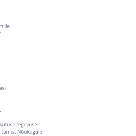
mille
s
asi
t
sutuse tegevuse
sitamist Nõukogule