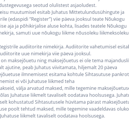
ustegevusega seotud olulistest asjaoludest.
isu muutumisel esitab Juhatus Mittetulundusühingute ja
rile (edaspidi “Register”) viie päeva jooksul teate Nõukogu
e aja ja põhikirjalise aluse kohta, lisades teatele Nõukogu
imekirja, samuti uue nõukogu liikme nõusoleku liikmeksoleku
Registrile audiitorite nimekirja. Audiitorite vahetumisel esita
audiitorite uue nimekirja viie päeva jooksul.
s on maksejõuetu ning maksejõuetus ei ole tema majandusli
lt ajutine, peab Juhatus viivitamata, hiljemalt 20 päeva
õuetuse ilmnemisest esitama kohtule Sihtasutuse pankroti
emist ei või Juhatuse liikmed teha
akseid, välja arvatud maksed, mille tegemine maksejõuetus
õlas Juhatuse liikmelt tavaliselt oodatava hoolsusega. Juha
rselt kohustatud Sihtasutusele hüvitama pärast maksejõuet
use poolt tehtud maksed, mille tegemine vaadeldavas oluko
Juhatuse liikmelt tavaliselt oodatava hoolsusega.