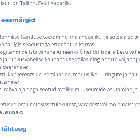
koht on Tallinn, Eesti Vabariik.
e eesmärgid
tehnilise hariduse toetamine, majandusliku- ja sotsiaalse a
abariigis seadustega ettenähtud korras;
grammide läbi viimine Ameerika Ühendriikide ja Eesti vahe
 ja rahvusvahelise kaubanduse vallas ning noorte väljaõppe
ideerimine;
sti, konverentside, seminaride, teaduslike uuringute ja näit
etamine;
sti rahva ajalooga seotud avalike muuseumide asutamine ja
oetused oma netosissetulekutest, varadest või mõlemaist ee
oetamiseks.
 tähtaeg