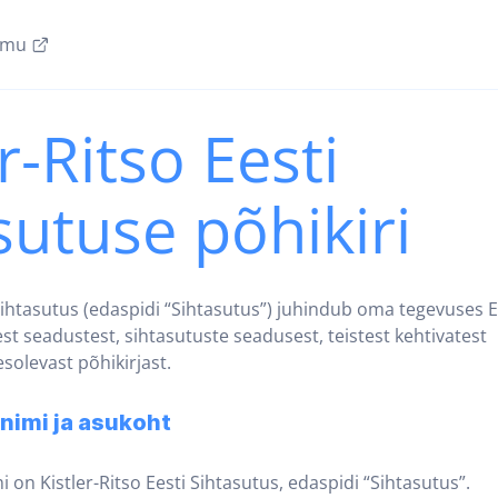
amu
r-Ritso Eesti
sutuse põhikiri
 Sihtasutus (edaspidi “Sihtasutus”) juhindub oma tegevuses E
est seadustest, sihtasutuste seadusest, teistest kehtivatest
esolevast põhikirjast.
nimi ja asukoht
i on Kistler-Ritso Eesti Sihtasutus, edaspidi “Sihtasutus”.