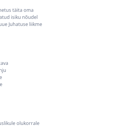
imetus täita oma
atud isiku nõudel
uue Juhatuse liikme
tava
hju
e
se
slikule olukorrale