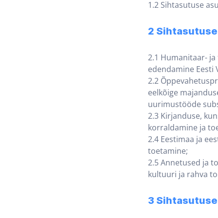
1.2 Sihtasutuse asu
2 Sihtasutus
2.1 Humanitaar- ja 
edendamine Eesti V
2.2 Õppevahetuspro
eelkõige majanduse
uurimustööde subs
2.3 Kirjanduse, kun
korraldamine ja to
2.4 Eestimaa ja ee
toetamine;
2.5 Annetused ja t
kultuuri ja rahva t
3 Sihtasutuse