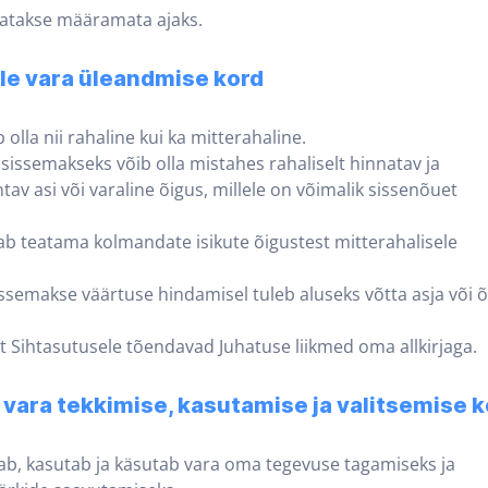
tatakse määramata ajaks.
le vara üleandmise kord
 olla nii rahaline kui ka mitterahaline.
 sissemakseks võib olla mistahes rahaliselt hinnatav ja
tav asi või varaline õigus, millele on võimalik sissenõuet
ab teatama kolmandate isikute õigustest mitterahalisele
issemakse väärtuse hindamisel tuleb aluseks võtta asja või 
t Sihtasutusele tõendavad Juhatuse liikmed oma allkirjaga.
 vara tekkimise, kasutamise ja valitsemise k
dab, kasutab ja käsutab vara oma tegevuse tagamiseks ja