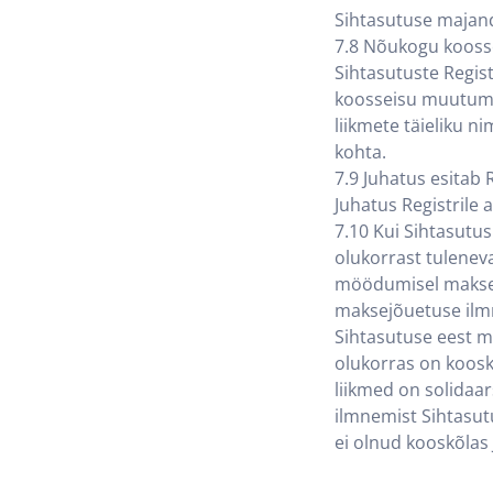
Sihtasutuse majand
7.8 Nõukogu koosse
Sihtasutuste Regist
koosseisu muutumis
liikmete täieliku n
kohta.
7.9 Juhatus esitab 
Juhatus Registrile 
7.10 Kui Sihtasutu
olukorrast tuleneva
möödumisel maksej
maksejõuetuse ilmn
Sihtasutuse eest m
olukorras on koosk
liikmed on solidaa
ilmnemist Sihtasut
ei olnud kooskõlas 