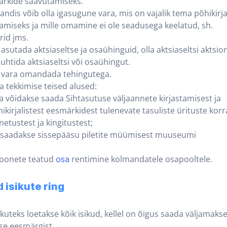
märkide saavutamiseks.
ndis võib olla igasugune vara, mis on vajalik tema põhikirja
miseks ja mille omamine ei ole seadusega keelatud, sh.
id jms.
 asutada aktsiaseltse ja osaühinguid, olla aktsiaseltsi aktsio
uhtida aktsiaseltsi või osaühingut.
b vara omandada tehingutega.
a tekkimise teised alused:
a võidakse saada Sihtasutuse väljaannete kirjastamisest ja
hikirjalistest eesmärkidest tulenevate tasuliste ürituste kor
netustest ja kingitustest;
s saadakse sissepääsu piletite müümisest muuseumi
hoonete teatud
rentimine kolmandatele osapooltele.
osa
 isikute ring
kuteks loetakse kõik isikud, kellel on õigus saada väljamaks
se eesmärgist.