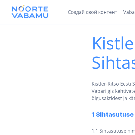
Создай свой контент
Vab
Kistle
Sihta
Kistler-Ritso Eesti
Vabariigis kehtivat
õigusaktidest ja kä
1 Sihtasutuse 
1.1 Sihtasutuse nim