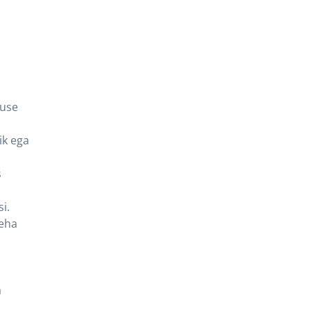
tuse
ik ega
s
i.
teha
a