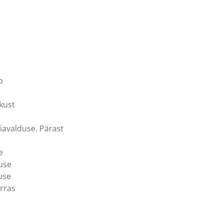
b
kust
avalduse. Pärast
e
tuse
use
rras