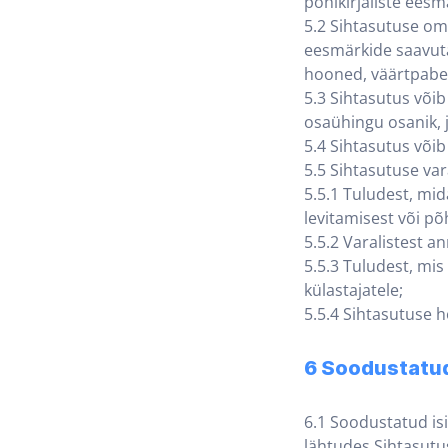
põhikirjaliste ees
5.2 Sihtasutuse oma
eesmärkide saavuta
hooned, väärtpaber
5.3 Sihtasutus võib
osaühingu osanik, j
5.4 Sihtasutus või
5.5 Sihtasutuse var
5.5.1 Tuludest, mid
levitamisest või põ
5.5.2 Varalistest an
5.5.3 Tuludest, mi
külastajatele;
5.5.4 Sihtasutuse 
6 Soodustatud
6.1 Soodustatud isi
lähtudes Sihtasutu