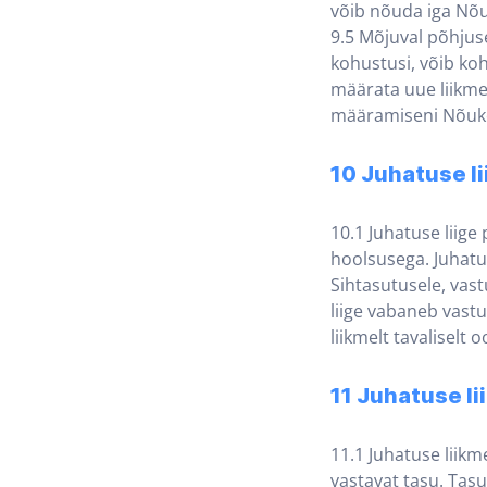
võib nõuda iga Nõu
9.5 Mõjuval põhjuse
kohustusi, võib ko
määrata uue liikme
määramiseni Nõuko
10 Juhatuse l
10.1 Juhatuse liige
hoolsusega. Juhatu
Sihtasutusele, vast
liige vabaneb vast
liikmelt tavaliselt
11 Juhatuse l
11.1 Juhatuse liik
vastavat tasu. Ta