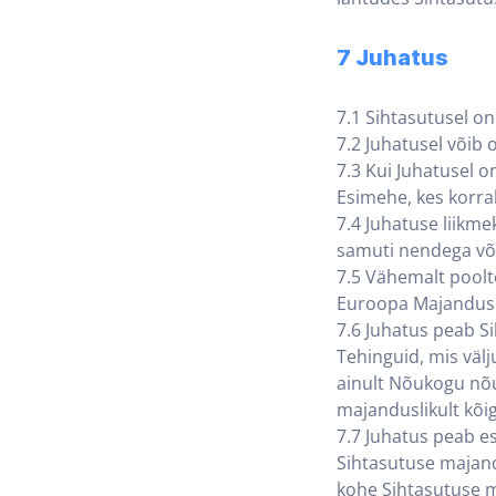
7 Juhatus
7.1 Sihtasutusel on
7.2 Juhatusel võib ol
7.3 Kui Juhatusel o
Esimehe, kes korra
7.4 Juhatuse liikme
samuti nendega võr
7.5 Vähemalt poolt
Euroopa Majanduspii
7.6 Juhatus peab S
Tehinguid, mis väl
ainult Nõukogu nõu
majanduslikult kõig
7.7 Juhatus peab e
Sihtasutuse majand
kohe Sihtasutuse m