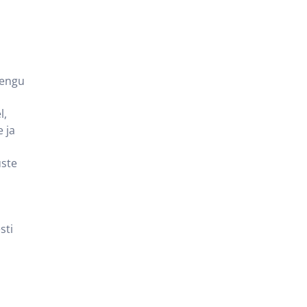
rengu
l,
 ja
uste
sti