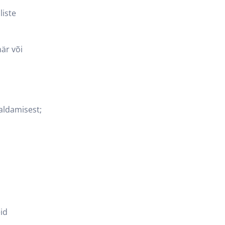
liste
när või
raldamisest;
eid