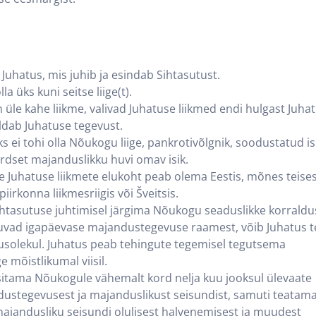
 Juhatus, mis juhib ja esindab Sihtasutust.
la üks kuni seitse liige(t).
n üle kahe liikme, valivad Juhatuse liikmed endi hulgast Juha
ldab Juhatuse tegevust.
ks ei tohi olla Nõukogu liige, pankrotivõlgnik, soodustatud is
dset majanduslikku huvi omav isik.
e Juhatuse liikmete elukoht peab olema Eestis, mõnes teise
rkonna liikmesriigis või Šveitsis.
ihtasutuse juhtimisel järgima Nõukogu seaduslikke korraldus
juvad igapäevase majandustegevuse raamest, võib Juhatus 
solekul. Juhatus peab tehingute tegemisel tegutsema
e mõistlikumal viisil.
sitama Nõukogule vähemalt kord nelja kuu jooksul ülevaate
ustegevusest ja majanduslikust seisundist, samuti teatam
ajandusliku seisundi olulisest halvenemisest ja muudest