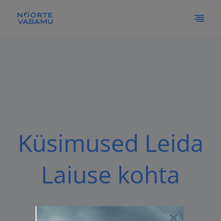
Küsimused Leida
Laiuse kohta
Vaata siia