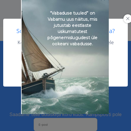
“Vabaduse tuuled” on
Vabamu uus näitus, mis
jutustab eestlaste
Soovid selle kursuse sisuga tutvuda?
uskumatutest
põgenemislugudest üle
Kõik põnevad kursused siit edasi. Kursusele
ookeani vabadusse.
registreerumiseks palun logi sisse.
SISENE ÕPIKESKKONDA
Liitu meie uudiskirjaga
Saadame teile uudiskirja kord kuus. Rämpsposti pole