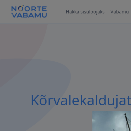
Hakka sisuloojaks
Vabamu
Kõrvalekalduja