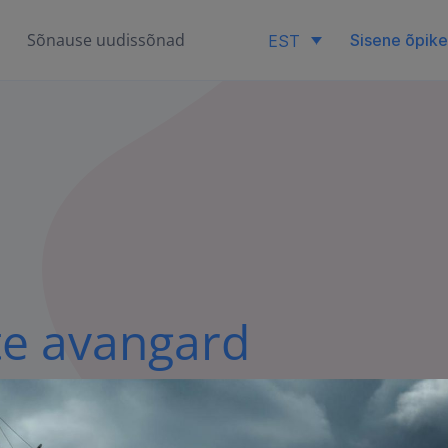
Sõnause uudissõnad
Sisene õpik
EST
te avangard