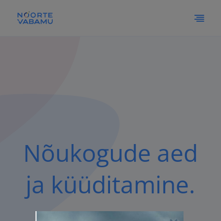
Nõukogude aed
Vaata siia
ja küüditamine.