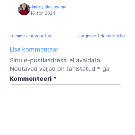
dmitriy.slavinschiy
16 apr. 2024
Navigeerimine
Eelmine
ainevahetus
Järgmine
telekaneedus
Lisa kommentaar
Sinu e-postiaadressi ei avaldata.
Nõutavad väljad on tähistatud
*
-ga
Kommenteeri
*