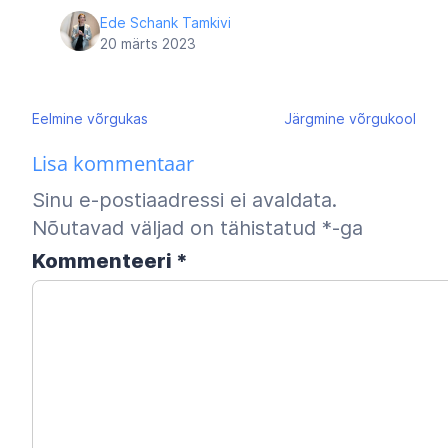
Ede Schank Tamkivi
20 märts 2023
Navigeerimine
Eelmine
võrgukas
Järgmine
võrgukool
Lisa kommentaar
Sinu e-postiaadressi ei avaldata.
Nõutavad väljad on tähistatud
*
-ga
Kommenteeri
*