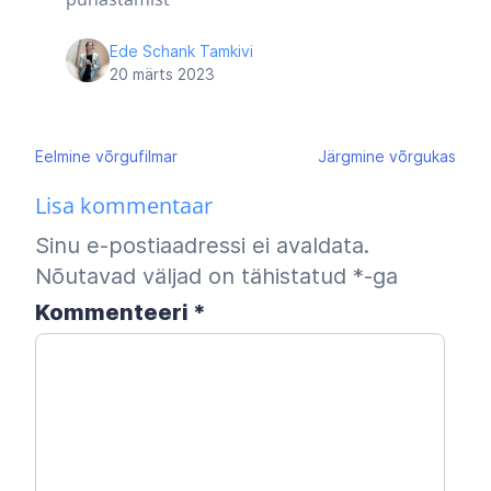
Ede Schank Tamkivi
20 märts 2023
Navigeerimine
Eelmine
võrgufilmar
Järgmine
võrgukas
Lisa kommentaar
Sinu e-postiaadressi ei avaldata.
Nõutavad väljad on tähistatud
*
-ga
Kommenteeri
*