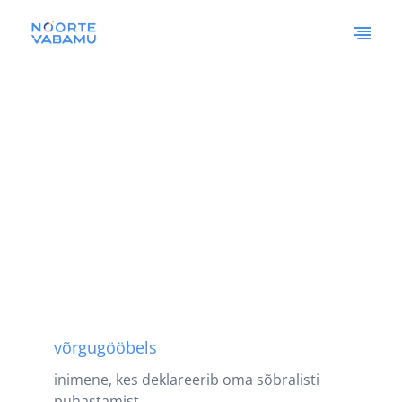
võrgugööbels
inimene, kes deklareerib oma sõbralisti
puhastamist