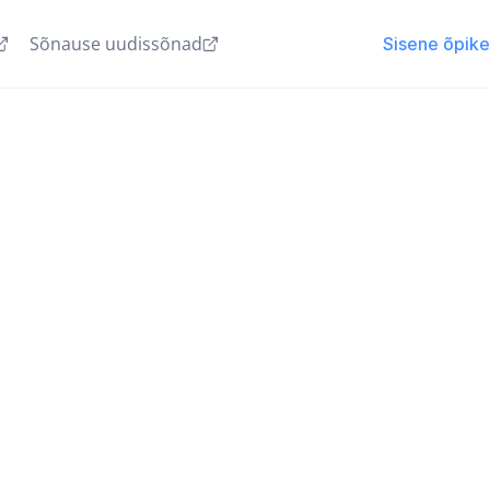
Sõnause uudissõnad
Sisene õpik