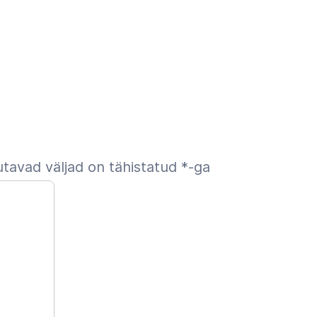
tavad väljad on tähistatud
*
-ga