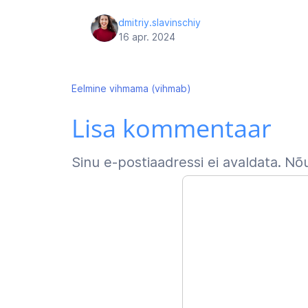
dmitriy.slavinschiy
16 apr. 2024
Navigeerimine
Eelmine
vihmama (vihmab)
Lisa kommentaar
Sinu e-postiaadressi ei avaldata.
Nõu