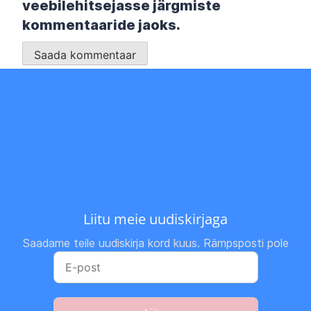
veebilehitsejasse järgmiste
kommentaaride jaoks.
Liitu meie uudiskirjaga
Saadame teile uudiskirja kord kuus. Rämpsposti pole