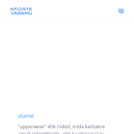
ülariie
"upperwear" ehk riided, mida kantakse
ainult videokõneks, ehk kaadrisse jääv