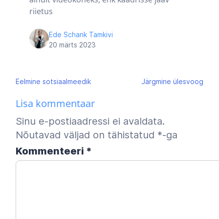
riietus
Ede Schank Tamkivi
20 märts 2023
Navigeerimine
Eelmine
sotsiaalmeedik
Järgmine
ülesvoog
Lisa kommentaar
Sinu e-postiaadressi ei avaldata.
Nõutavad väljad on tähistatud
*
-ga
Kommenteeri
*