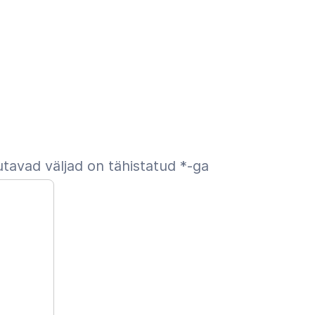
tavad väljad on tähistatud
*
-ga