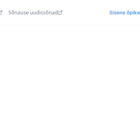
Sõnause uudissõnad
Sisene õpik