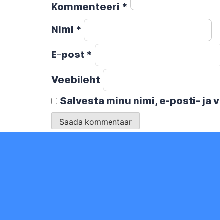
Kommenteeri
*
Nimi
*
E-post
*
Veebileht
Salvesta minu nimi, e-posti- ja