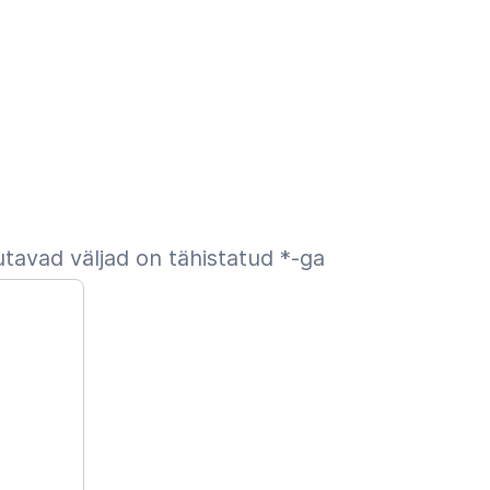
tavad väljad on tähistatud
*
-ga