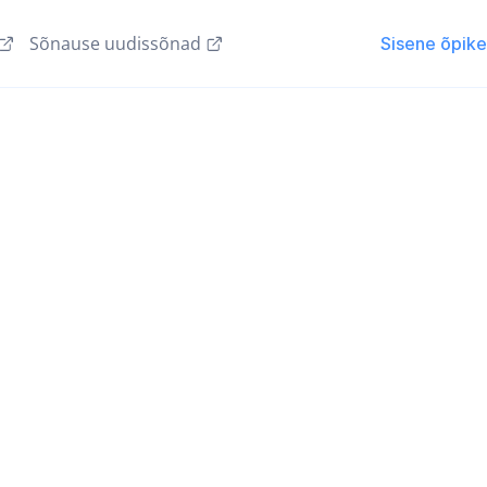
Sõnause uudissõnad
Sisene õpik