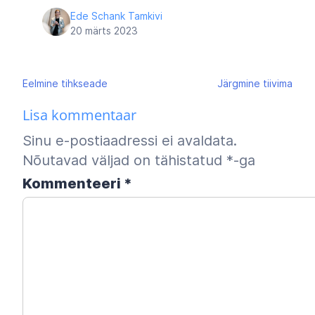
Ede Schank Tamkivi
20 märts 2023
Navigeerimine
Eelmine
tihkseade
Järgmine
tiivima
Lisa kommentaar
Sinu e-postiaadressi ei avaldata.
Nõutavad väljad on tähistatud
*
-ga
Kommenteeri
*