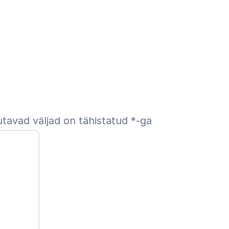
tavad väljad on tähistatud
*
-ga