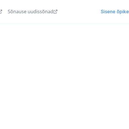
Sõnause uudissõnad
Sisene õpik