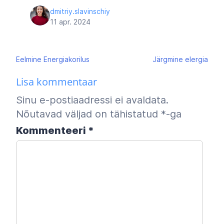
dmitriy.slavinschiy
11 apr. 2024
Navigeerimine
Eelmine
Energiakorilus
Järgmine
elergia
Lisa kommentaar
Sinu e-postiaadressi ei avaldata.
Nõutavad väljad on tähistatud
*
-ga
Kommenteeri
*