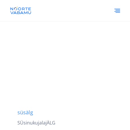
süsälg
SÜsinukujalajÄLG