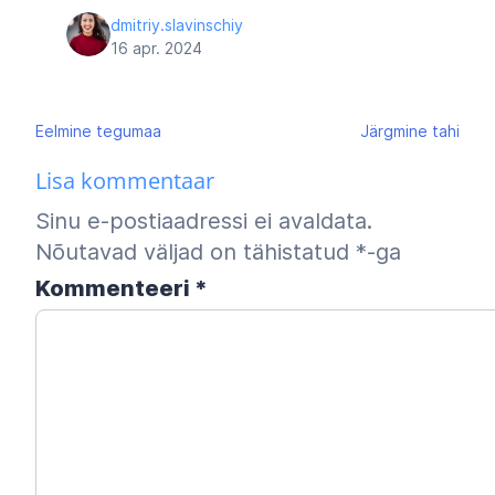
dmitriy.slavinschiy
16 apr. 2024
Navigeerimine
Eelmine
tegumaa
Järgmine
tahi
Lisa kommentaar
Sinu e-postiaadressi ei avaldata.
Nõutavad väljad on tähistatud
*
-ga
Kommenteeri
*