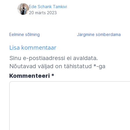
Ede Schank Tamkivi
20 märts 2023
Navigeerimine
Eelmine
sõlming
Järgmine
sömberdama
Lisa kommentaar
Sinu e-postiaadressi ei avaldata.
Nõutavad väljad on tähistatud
*
-ga
Kommenteeri
*