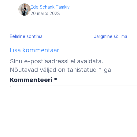
Ede Schank Tamkivi
20 märts 2023
Navigeerimine
Eelmine
sohtima
Järgmine
sõilima
Lisa kommentaar
Sinu e-postiaadressi ei avaldata.
Nõutavad väljad on tähistatud
*
-ga
Kommenteeri
*