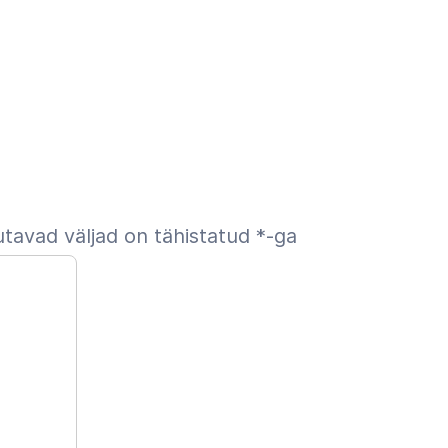
tavad väljad on tähistatud
*
-ga