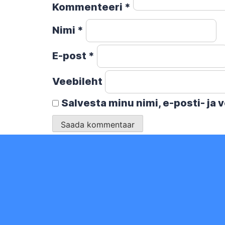
Kommenteeri
*
Nimi
*
E-post
*
Veebileht
Salvesta minu nimi, e-posti- ja