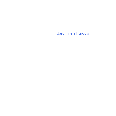
Järgmine
sihtnööp