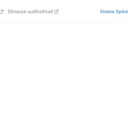
Sõnause uudissõnad
Sisene õpik