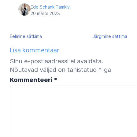
Ede Schank Tamkivi
20 märts 2023
Navigeerimine
Eelmine
sätkima
Järgmine
sattima
Lisa kommentaar
Sinu e-postiaadressi ei avaldata.
Nõutavad väljad on tähistatud
*
-ga
Kommenteeri
*