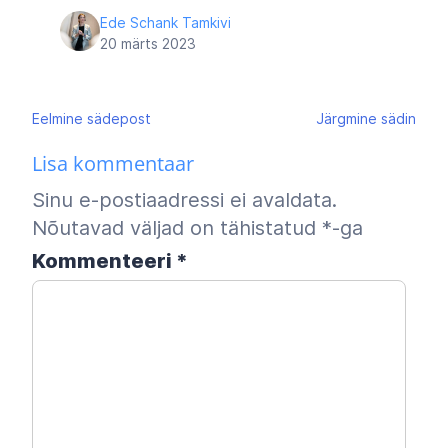
Ede Schank Tamkivi
20 märts 2023
Navigeerimine
Eelmine
sädepost
Järgmine
sädin
Lisa kommentaar
Sinu e-postiaadressi ei avaldata.
Nõutavad väljad on tähistatud
*
-ga
Kommenteeri
*