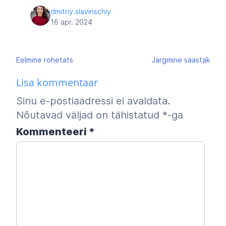
dmitriy.slavinschiy
16 apr. 2024
Navigeerimine
Eelmine
rohetats
Järgmine
saastak
Lisa kommentaar
Sinu e-postiaadressi ei avaldata.
Nõutavad väljad on tähistatud
*
-ga
Kommenteeri
*