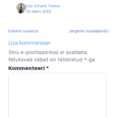
Ede Schank Tamkivi
20 märts 2023
Navigeerimine
Eelmine
ruumistur
Järgmine
ruumjäljend(i)
Lisa kommentaar
Sinu e-postiaadressi ei avaldata.
Nõutavad väljad on tähistatud
*
-ga
Kommenteeri
*