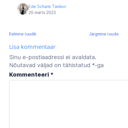
Ede Schank Tamkivi
20 märts 2023
Navigeerimine
Eelmine
ruudik
Järgmine
ruudis
Lisa kommentaar
Sinu e-postiaadressi ei avaldata.
Nõutavad väljad on tähistatud
*
-ga
Kommenteeri
*