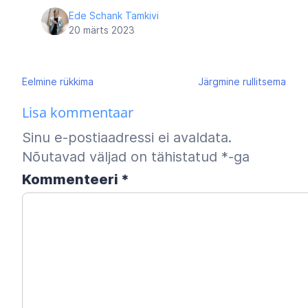
Ede Schank Tamkivi
20 märts 2023
Navigeerimine
Eelmine
rükkima
Järgmine
rullitsema
Lisa kommentaar
Sinu e-postiaadressi ei avaldata.
Nõutavad väljad on tähistatud
*
-ga
Kommenteeri
*