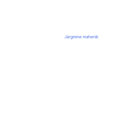
Järgmine
maheriik