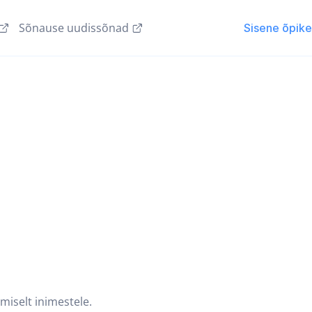
Sõnause uudissõnad
Sisene õpik
iselt inimestele.