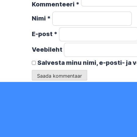
Kommenteeri
*
Nimi
*
E-post
*
Veebileht
Salvesta minu nimi, e-posti- ja