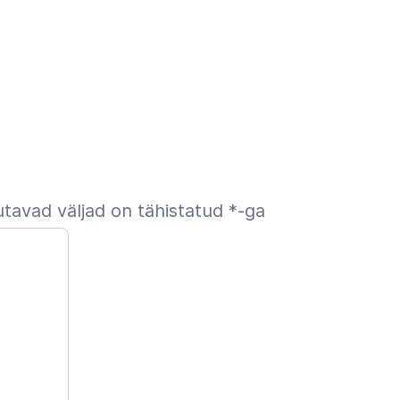
tavad väljad on tähistatud
*
-ga