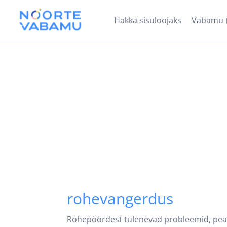
Hakka sisuloojaks
Vabamu
rohevangerdus
Rohepöördest tulenevad probleemid, peam