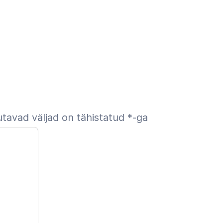
tavad väljad on tähistatud
*
-ga