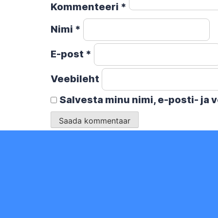
Kommenteeri
*
Nimi
*
E-post
*
Veebileht
Salvesta minu nimi, e-posti- ja