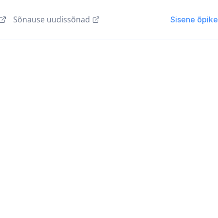
Sõnause uudissõnad
Sisene õpik