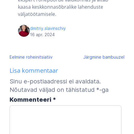
kaasa keskkonnasõbralike lahenduste
väljatöötamisele.
dmitriy.slavinschiy
16 apr. 2024
Navigeerimine
Eelmine
roheinitsiatiiv
Järgmine
bambuuzel
Lisa kommentaar
Sinu e-postiaadressi ei avaldata.
Nõutavad väljad on tähistatud
*
-ga
Kommenteeri
*