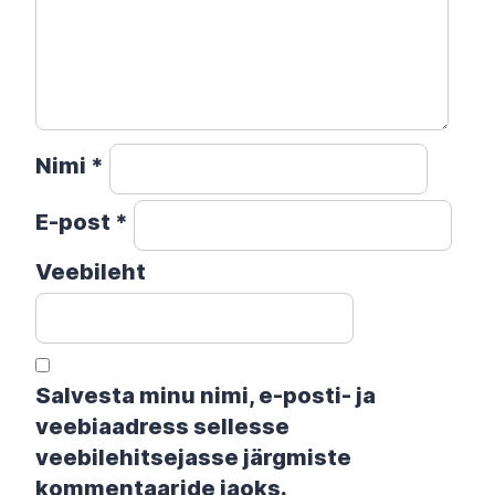
Nimi
*
E-post
*
Veebileht
Salvesta minu nimi, e-posti- ja
veebiaadress sellesse
veebilehitsejasse järgmiste
kommentaaride jaoks.