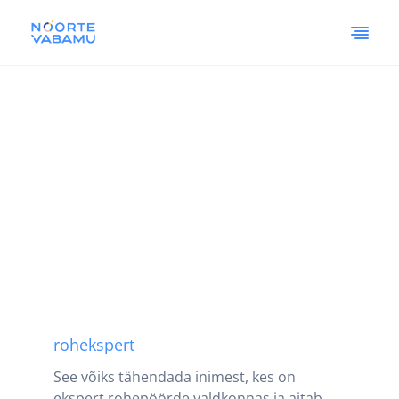
rohekspert
See võiks tähendada inimest, kes on
ekspert rohepöörde valdkonnas ja aitab