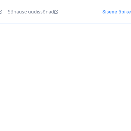
Sõnause uudissõnad
Sisene õpik