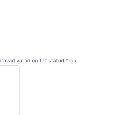
tavad väljad on tähistatud
*
-ga