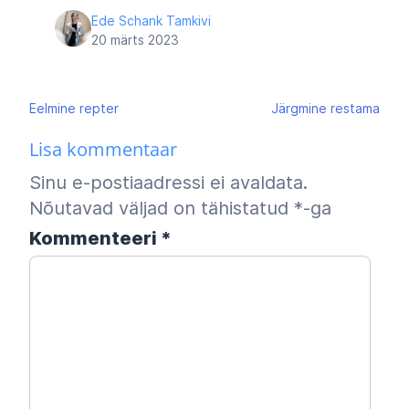
Ede Schank Tamkivi
20 märts 2023
Navigeerimine
Eelmine
repter
Järgmine
restama
Lisa kommentaar
Sinu e-postiaadressi ei avaldata.
Nõutavad väljad on tähistatud
*
-ga
Kommenteeri
*