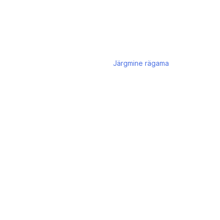
Järgmine
rägama