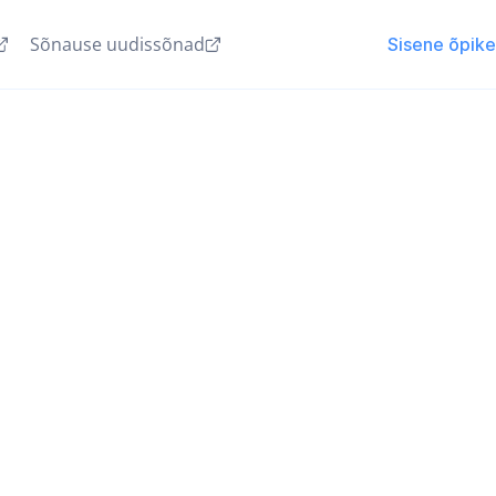
Sõnause uudissõnad
Sisene õpik