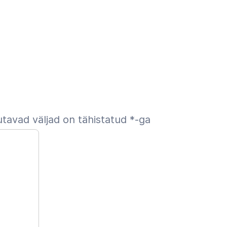
tavad väljad on tähistatud
*
-ga