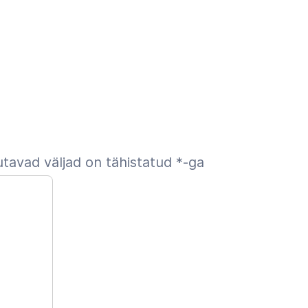
tavad väljad on tähistatud
*
-ga