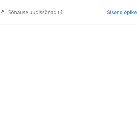
Sõnause uudissõnad
Sisene õpik