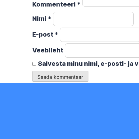
Kommenteeri
*
Nimi
*
E-post
*
Veebileht
Salvesta minu nimi, e-posti- ja