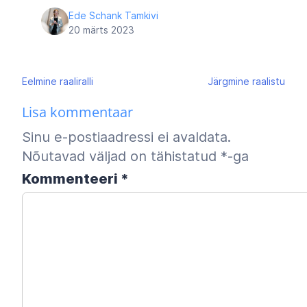
Ede Schank Tamkivi
20 märts 2023
Navigeerimine
Eelmine
raaliralli
Järgmine
raalistu
Lisa kommentaar
Sinu e-postiaadressi ei avaldata.
Nõutavad väljad on tähistatud
*
-ga
Kommenteeri
*