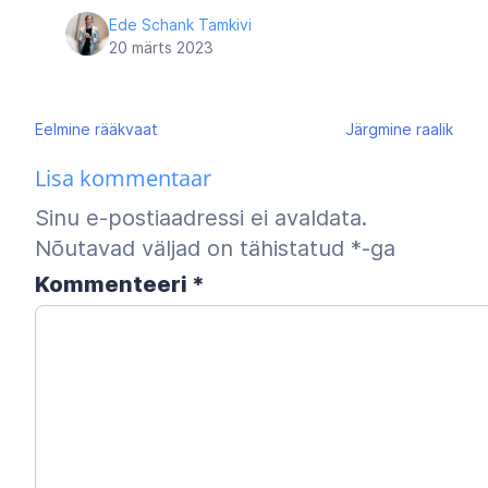
Ede Schank Tamkivi
20 märts 2023
Navigeerimine
Eelmine
rääkvaat
Järgmine
raalik
Lisa kommentaar
Sinu e-postiaadressi ei avaldata.
Nõutavad väljad on tähistatud
*
-ga
Kommenteeri
*