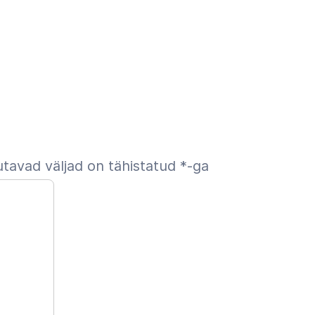
tavad väljad on tähistatud
*
-ga