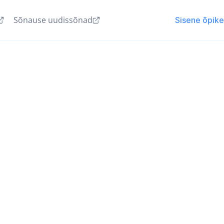
Sõnause uudissõnad
Sisene õpik