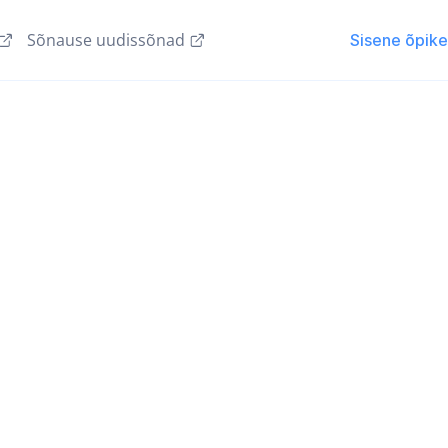
Sõnause uudissõnad
Sisene õpik