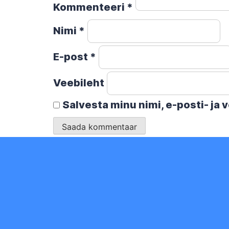
Kommenteeri
*
Nimi
*
E-post
*
Veebileht
Salvesta minu nimi, e-posti- ja