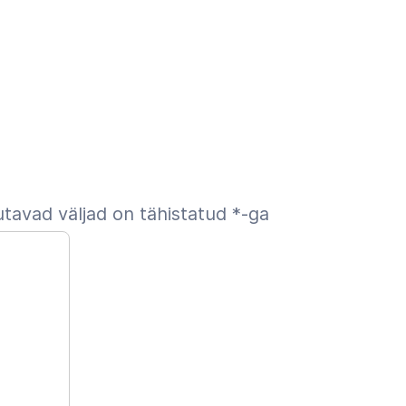
tavad väljad on tähistatud
*
-ga