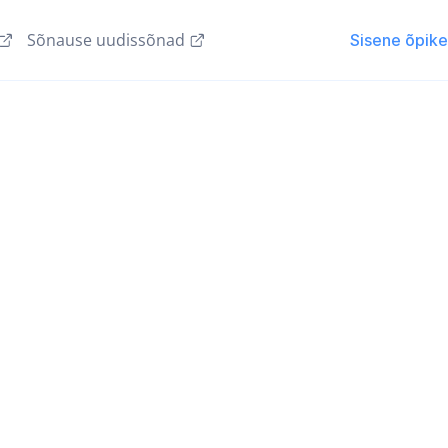
Sõnause uudissõnad
Sisene õpik