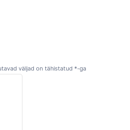
tavad väljad on tähistatud
*
-ga