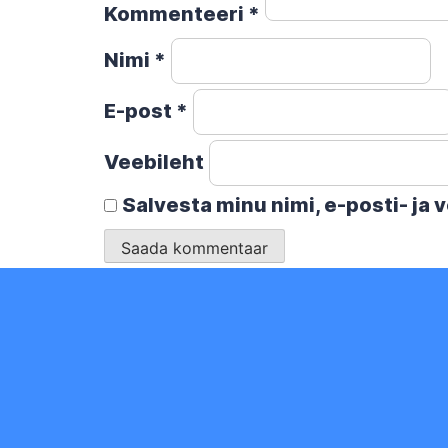
Kommenteeri
*
Nimi
*
E-post
*
Veebileht
Salvesta minu nimi, e-posti- ja