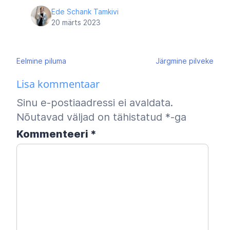
Ede Schank Tamkivi
20 märts 2023
Navigeerimine
Eelmine
piluma
Järgmine
pilveke
Lisa kommentaar
Sinu e-postiaadressi ei avaldata.
Nõutavad väljad on tähistatud
*
-ga
Kommenteeri
*