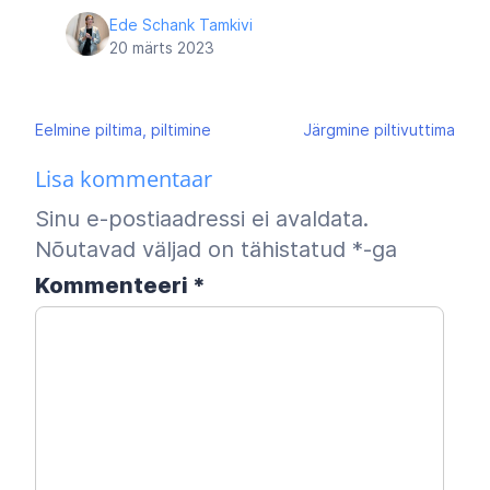
Ede Schank Tamkivi
20 märts 2023
Navigeerimine
Eelmine
piltima, piltimine
Järgmine
piltivuttima
Lisa kommentaar
Sinu e-postiaadressi ei avaldata.
Nõutavad väljad on tähistatud
*
-ga
Kommenteeri
*